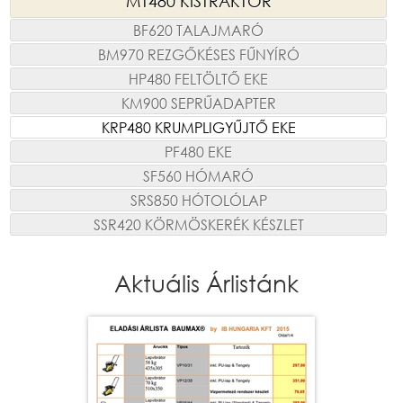
MT480 KISTRAKTOR
BF620 TALAJMARÓ
BM970 REZGŐKÉSES FŰNYÍRÓ
HP480 FELTÖLTŐ EKE
KM900 SEPRŰADAPTER
KRP480 KRUMPLIGYŰJTŐ EKE
PF480 EKE
SF560 HÓMARÓ
SRS850 HÓTOLÓLAP
SSR420 KÖRMÖSKERÉK KÉSZLET
Aktuális Árlistánk