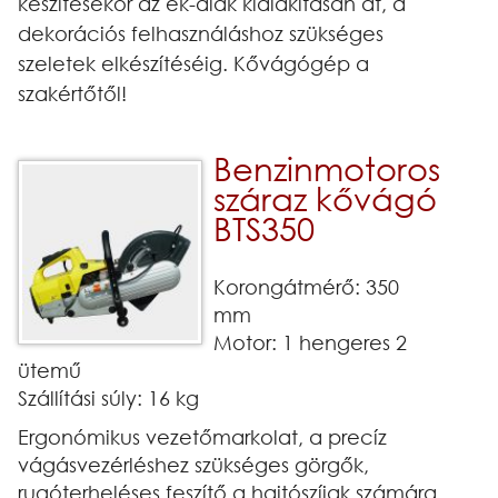
készítésekor az ék-alak kialakításán át, a
dekorációs felhasználáshoz szükséges
szeletek elkészítéséig. Kővágógép a
szakértőtől!
Benzinmotoros
száraz kővágó
BTS350
Korongátmérő: 350
mm
Motor: 1 hengeres 2
ütemű
Szállítási súly: 16 kg
Ergonómikus vezetőmarkolat, a precíz
vágásvezérléshez szükséges görgők,
rugóterheléses feszítő a hajtószíjak számára