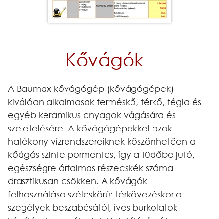
Kővágók
A Baumax kővágógép (kővágógépek)
kiválóan alkalmasak terméskő, térkő, tégla és
egyéb keramikus anyagok vágására és
szeletelésére. A kővágógépekkel azok
hatékony vízrendszereiknek köszönhetően a
kőágás szinte pormentes, így a tüdőbe jutó,
egészségre ártalmas részecskék száma
drasztikusan csökken. A kővágók
felhasználása széleskörű: térkövezéskor a
szegélyek beszabásától, íves burkolatok