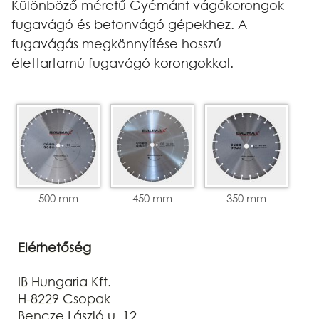
Különböző méretű Gyémánt vágókorongok
fugavágó és betonvágó gépekhez. A
fugavágás megkönnyítése hosszú
élettartamú fugavágó korongokkal.
500 mm
450 mm
350 mm
Elérhetőség
IB Hungaria Kft.
H-8229 Csopak
Bencze László u. 12.