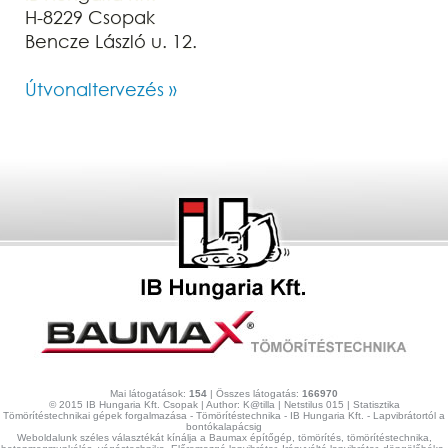
H-8229 Csopak
Bencze László u. 12.
Útvonaltervezés »
Mai látogatások:
154
| Összes látogatás:
166970
© 2015 IB Hungaria Kft. Csopak | Author:
K@tilla
|
Netstilus 015
|
Statisztika
Tömörítéstechnikai gépek forgalmazása - Tömörítéstechnika - IB Hungaria Kft. - Lapvibrátortól a
bontókalapácsig
Weboldalunk széles választékát kínálja a Baumax építőgép, tömörítés, tömörítéstechnika,