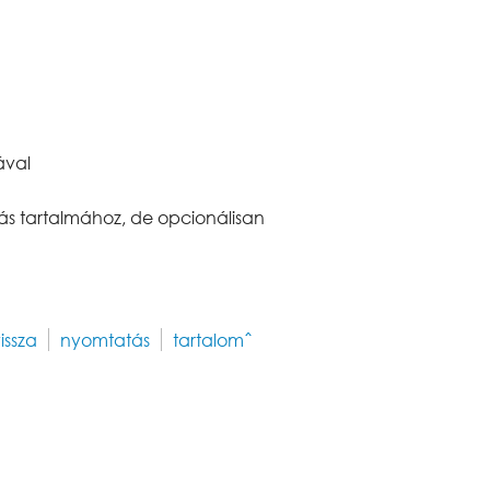
ával
ítás tartalmához, de opcionálisan
vissza
nyomtatás
tartalomˆ