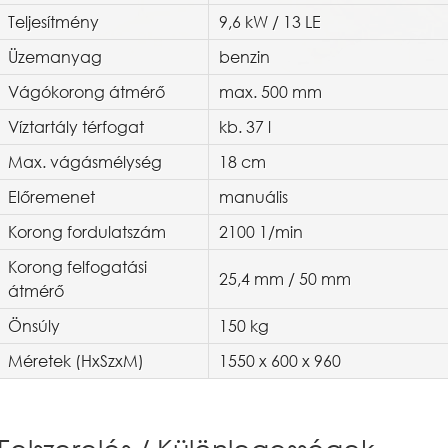
Teljesítmény
9,6 kW / 13 LE
Üzemanyag
benzin
Vágókorong átmérő
max. 500 mm
Víztartály térfogat
kb. 37 l
Max. vágásmélység
18 cm
Előremenet
manuális
Korong fordulatszám
2100 1/min
Korong felfogatási
25,4 mm / 50 mm
átmérő
Önsúly
150 kg
Méretek (HxSzxM)
1550 x 600 x 960
Felszerelés / Különlegességek