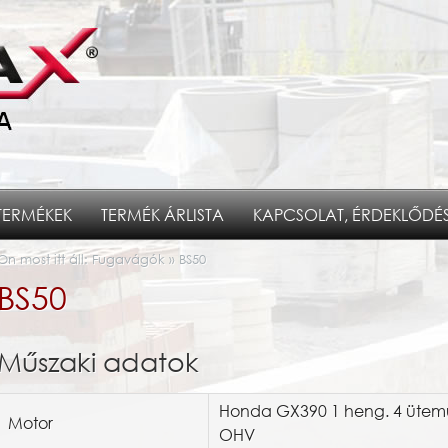
TERMÉKEK
TERMÉK ÁRLISTA
KAPCSOLAT, ÉRDEKLŐDÉ
Ön most itt áll:
Fugavágók
»
BS50
BS50
Műszaki adatok
Honda GX390 1 heng. 4 ütem
Motor
OHV