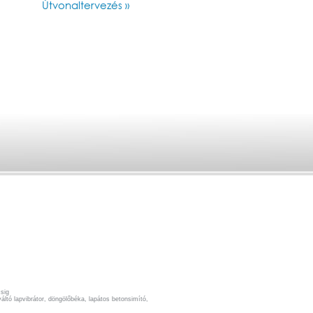
Útvonaltervezés »
sig
ltó lapvibrátor, döngölőbéka, lapátos betonsimító,