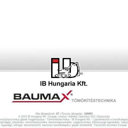
Mai látogatások:
67
| Összes látogatás:
166883
© 2015 IB Hungaria Kft. Csopak | Author:
K@tilla
|
Netstilus 015
|
Statisztika
mörítéstechnikai gépek forgalmazása - Tömörítéstechnika - IB Hungaria Kft. - Lapvibrátortól a bontókalapác
pítőgép, tömörítés, tömörítéstechnika, betonmegmunkálás, vágástechnika, Előremozgó lapvibrátor, Irányvá
fugavágó, kővágó, betontömörítő, benzines bontókalapács gépek területéből. Tömörítés technika Csopak