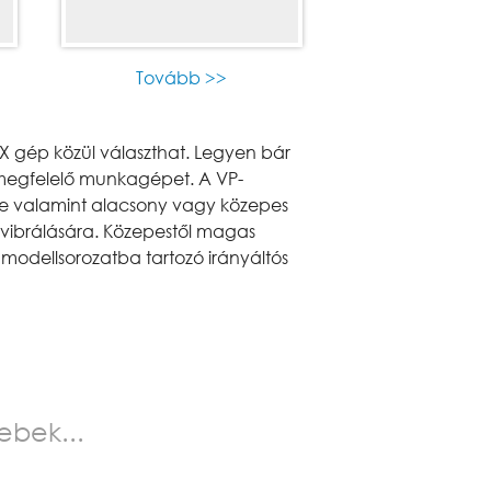
Tovább >>
X gép közül választhat. Legyen bár
a megfelelő munkagépet. A VP-
re valamint alacsony vagy közepes
bevibrálására. Közepestől magas
 modellsorozatba tartozó irányáltós
ebek...