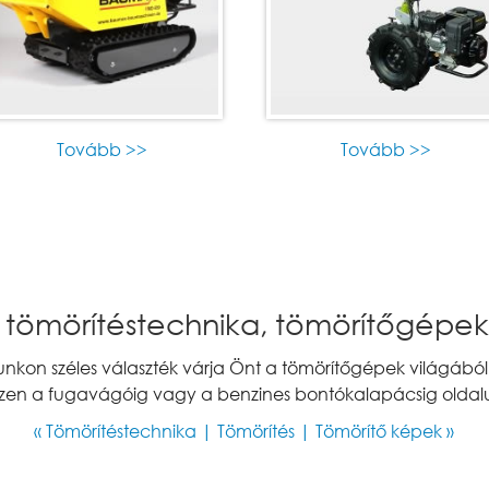
Tovább >>
Tovább >>
tömörítéstechnika, tömörítőgépe
kon széles választék várja Önt a tömörítőgépek világából, 
szen a fugavágóig vagy a benzines bontókalapácsig oldal
« Tömörítéstechnika | Tömörítés | Tömörítő képek »