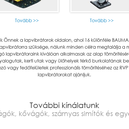
Tovább >>
Tovább >>
nk Önnek a lapvibrátorok oldalon, ahol 16 különféle BAUMA
 lapvibrátorra szüksége, nálunk minden célra megtalálja 
gó lapvibrátoraink kiválóan alkalmasak az alap tömörítésé
 gyalogutak, kerti utak vagy ülőhelyek térkő burkolatának 
dozó vagy fedőfelületek professzionális tömörítéséhez az RVP
lapvibrátorokat ajánljuk.
További kínálatunk
ágók, kővágók,
szárnyas simítók
és egy