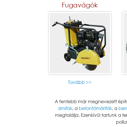
Fugavágók
Tovább >>
A fentebb már megnevezett épít
simítók
, a
betontömörítők
, a
ben
megtalálja. Ezenkívül tartunk a
poliu