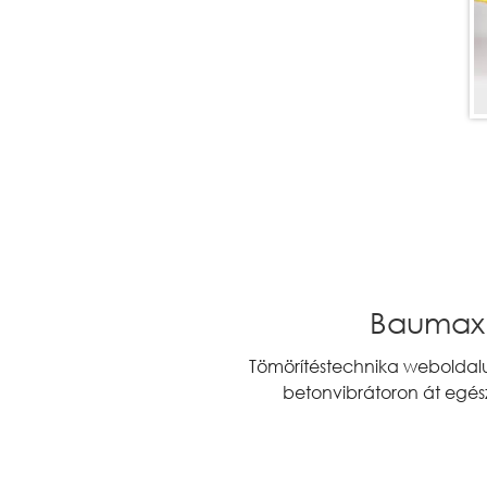
Baumax 
Tömörítéstechnika weboldalun
betonvibrátoron át egé