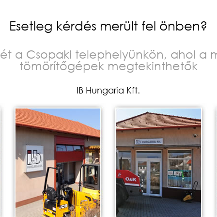
Esetleg kérdés merült fel önben?
ét a Csopaki telephelyünkön, ahol a m
tömörítőgépek megtekinthetők
IB Hungaria Kft.