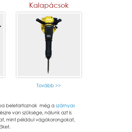
Kalapácsok
Tovább >>
ába beletartoznak még a
szárnyas
szre van szüksége, nálunk azt is
at, mint például vágókorongokat,
sőket.