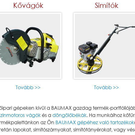
Kővágók
Simítók
Tovább >>
Tovább >>
őipari gépeken kívül a BAUMAX gazdag termék-portfóliój
zinmotoros vágók
és a
döngölőbékák
. Ha munkáihoz kőfűré
 termékpalettánkon az Ön
BAUMAX gépéhez való tartozékok
retán lapokat, simítószárnyakat, simítótányérokat, vagy vé