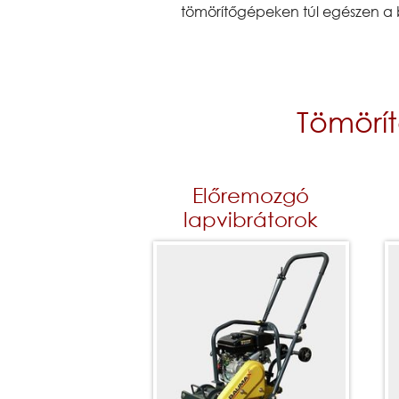
tömörítőgépeken túl egészen a b
Tömörí
Előremozgó
lapvibrátorok