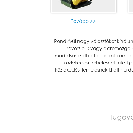
Tovább >>
Rendkívül nagy választékot kínálu
reverzibilis vagy előremozgó
modellsorozatba tartozó előremoz
közlekedési terhelésnek kitett
közlekedési terhelésnek kitett hor
fugav