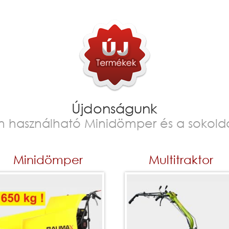
Újdonságunk
n használható Minidömper és a sokolda
Minidömper
Multitraktor