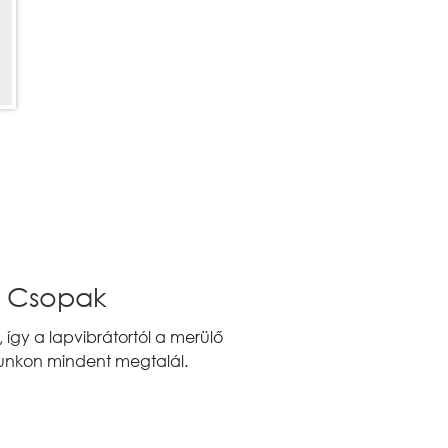
k Csopak
így a lapvibrátortól a merülő
unkon mindent megtalál.