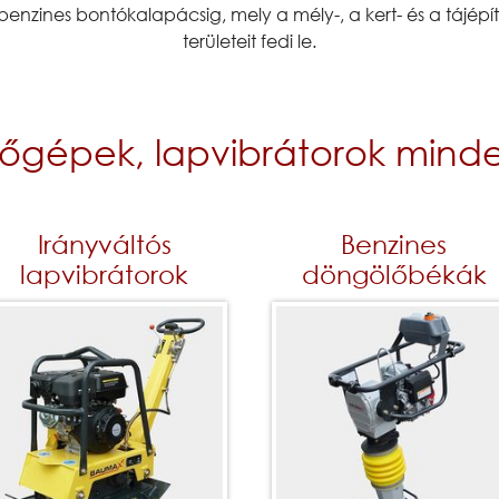
enzines bontókalapácsig, mely a mély-, a kert- és a tájépít
területeit fedi le.
tőgépek, lapvibrátorok minde
Irányváltós
Benzines
lapvibrátorok
döngölőbékák