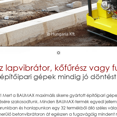
Ib Hungaria Kft.
 lapvibrátor, kőfűrész vagy
ítőipari gépek mindig jó döntést
 Mert a BAUMAX maximális sikerre gyártott építőipari gépe
esztésére szakosodtunk. Minden BAUMAX-termék egyedi jellemv
ktárunkban és honlapunkon egy 32 termékből álló széles vál
 a merülő betonvibrátoron át egészen a fugavágóig mindent 