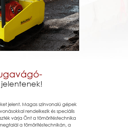
 fugavágó-
 jelentenek!
ket jelent. Magas színvonalú gépek
onásokkal rendelkezik és speciális
aszték várja Önt a tömörítéstechnika
megtalál a tömörítéstechnikán, a